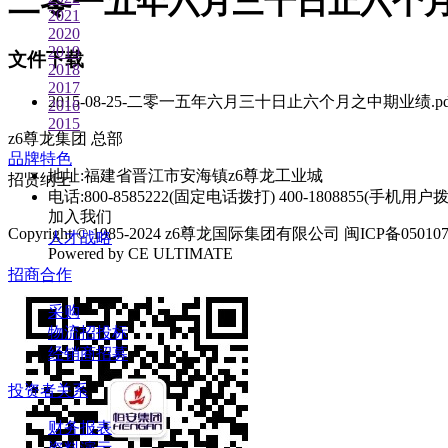
二零一五年六月三十日止六个
2021
2020
2019
文件下载
2018
2017
2015-08-25-二零一五年六月三十日止六个月之中期业绩.pd
2016
2015
z6尊龙集团 总部
品牌特色
地址:福建省晋江市安海镇z6尊龙工业城
招贤纳士
电话:800-8585222(固定电话拨打) 400-1808855(手机用户
加入我们
Copyright
© 1985-2024 z6尊龙国际集团有限公司
闽ICP备05010
人才战略
Powered by CE ULTIMATE
招商合作
采购
物流招投标
经销商招募
投资者关系
财务报表