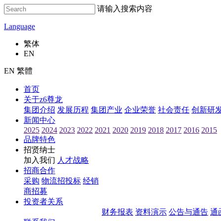
请输入搜索内容
Language
繁体
EN
EN 繁體
首页
关于z6尊龙
集团介绍
发展历程
集团产业
企业荣誉
社会责任
创新研
新闻中心
2025
2024
2023
2022
2021
2020
2019
2018
2017
2016
2015
品牌特色
招贤纳士
加入我们
人才战略
招商合作
采购
物流招投标
经销
商招募
投资者关系
财务报表
资料演示
公告与通告
通