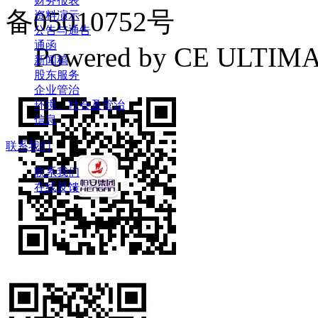
财务报表
备05010752号
资料演示
公告与通告
通函
Powered by CE ULTIM
新闻稿
股东服务
企业管治
环境、社会及管治
信息
联系我们
联系我们
在线反馈