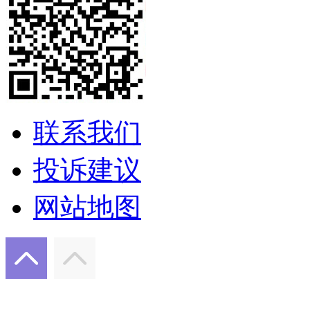
联系我们
投诉建议
网站地图