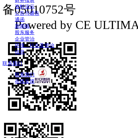
财务报表
备05010752号
资料演示
公告与通告
通函
Powered by CE ULTIM
新闻稿
股东服务
企业管治
环境、社会及管治
信息
联系我们
联系我们
在线反馈